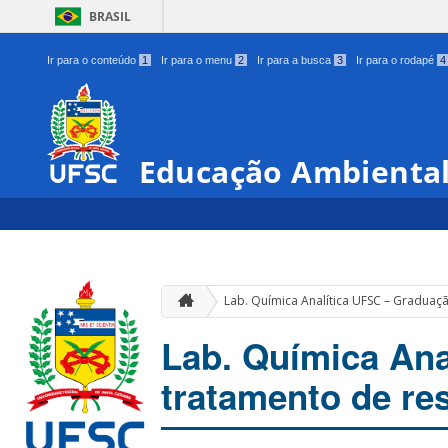
BRASIL
Ir para o conteúdo
1
Ir para o menu
2
Ir para a busca
3
Ir para o rodapé
4
Educação Ambienta
Lab. Química Analítica UFSC – Graduaçã
Lab. Química Ana
tratamento de res