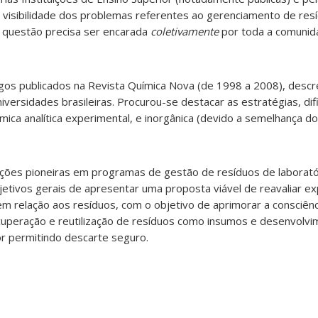
a visibilidade dos problemas referentes ao gerenciamento de res
a questão precisa ser encarada
coletivamente
por toda a comunida
tigos publicados na Revista Química Nova (de 1998 a 2008), des
iversidades brasileiras. Procurou-se destacar as estratégias, dif
mica analítica experimental, e inorgânica (devido a semelhança d
ições pioneiras em programas de gestão de resíduos de laborató
jetivos gerais de apresentar uma proposta viável de reavaliar e
m relação aos resíduos, com o objetivo de aprimorar a consciênc
ecuperação e reutilização de resíduos como insumos e desenvol
or permitindo descarte seguro.