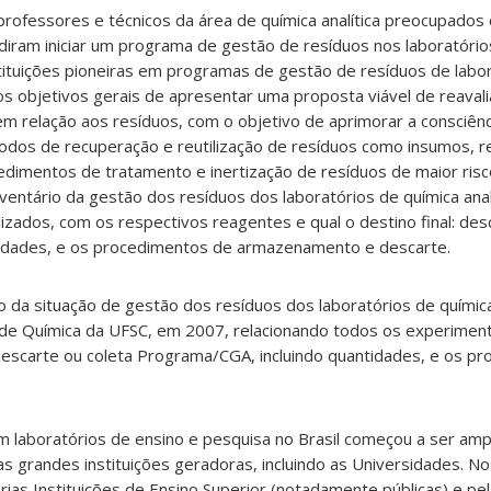
professores e técnicos da área de química analítica preocupados
idiram iniciar um programa de gestão de resíduos nos laboratóri
ituições pioneiras em programas de gestão de resíduos de labor
os objetivos gerais de apresentar uma proposta viável de reaval
m relação aos resíduos, com o objetivo de aprimorar a consciênc
todos de recuperação e reutilização de resíduos como insumos, 
imentos de tratamento e inertização de resíduos de maior risco.
ventário da gestão dos resíduos dos laboratórios de química anal
ados, com os respectivos reagentes e qual o destino final: desc
idades, e os procedimentos de armazenamento e descarte.
o da situação de gestão dos resíduos dos laboratórios de química
 de Química da UFSC, em 2007, relacionando todos os experiment
 descarte ou coleta Programa/CGA, incluindo quantidades, e os p
 laboratórios de ensino e pesquisa no Brasil começou a ser amp
as grandes instituições geradoras, incluindo as Universidades. N
ias Instituições de Ensino Superior (notadamente públicas) e pe