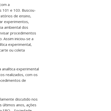
 com a
os 101 e 103. Buscou-
atórios de ensino,
iar experimentos,
ia ambiental dos
revisar procedimentos
 Assim iniciou-se a
ítica experimental,
arte ou coleta
 analítica experimental
os realizados, com os
rocedimentos de
lamente discutido nos
os últimos anos, ações
la SBQ – Sociedade