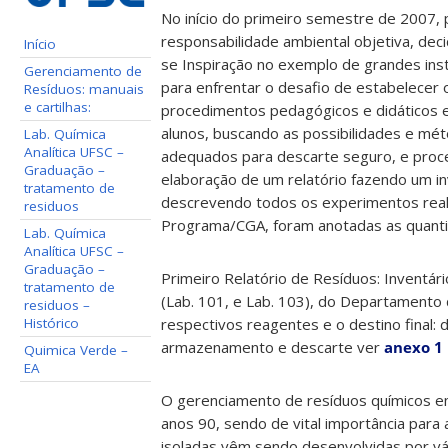
No início do primeiro semestre de 2007, 
responsabilidade ambiental objetiva, dec
Início
se Inspiração no exemplo de grandes inst
Gerenciamento de
para enfrentar o desafio de estabelecer 
Resíduos: manuais
e cartilhas:
procedimentos pedagógicos e didáticos e
alunos, buscando as possibilidades e mé
Lab. Química
Analítica UFSC –
adequados para descarte seguro, e proced
Graduação –
elaboração de um relatório fazendo um in
tratamento de
descrevendo todos os experimentos realiz
residuos
Programa/CGA, foram anotadas as quant
Lab. Química
Analítica UFSC –
Graduação –
Primeiro Relatório de Resíduos: Inventári
tratamento de
(Lab. 101, e Lab. 103), do Departamento
residuos –
Histórico
respectivos reagentes e o destino final:
armazenamento e descarte ver
anexo 1
Quimica Verde –
EA
O gerenciamento de resíduos químicos em
anos 90, sendo de vital importância para 
isoladas vêm sendo desenvolvidas por vár