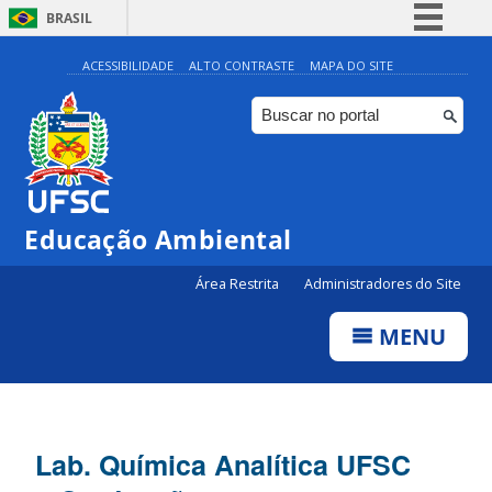
BRASIL
Simplifique!
ACESSIBILIDADE
ALTO CONTRASTE
MAPA DO SITE
Comunica BR
Participe
Acesso à informação
Legislação
Educação Ambiental
Canais
Área Restrita
Administradores do Site
MENU
Lab. Química Analítica UFSC