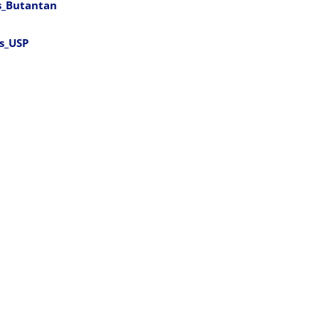
s_Butantan
is_USP