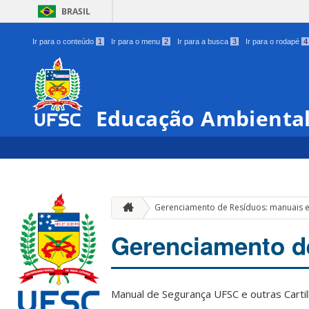
BRASIL
Ir para o conteúdo
1
Ir para o menu
2
Ir para a busca
3
Ir para o rodapé
4
Educação Ambienta
Gerenciamento de Resíduos: manuais e 
Gerenciamento de
Manual de Segurança UFSC e outras Carti